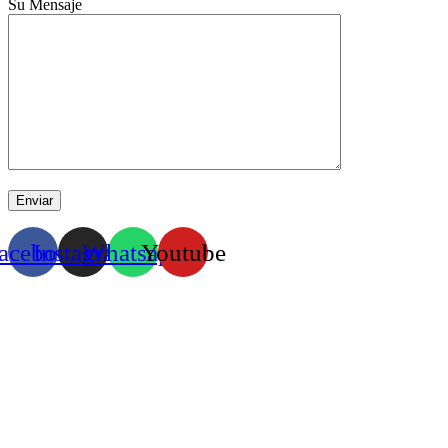
Su Mensaje
acebook
Instagram
Whatsapp
Youtube